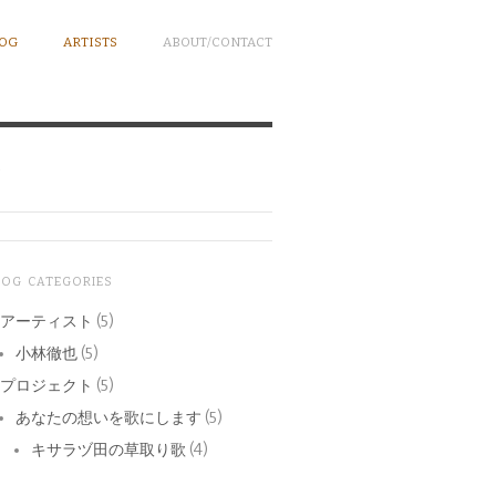
OG
ARTISTS
ABOUT/CONTACT
ト
LOG CATEGORIES
アーティスト
(5)
小林徹也
(5)
プロジェクト
(5)
あなたの想いを歌にします
(5)
キサラヅ田の草取り歌
(4)